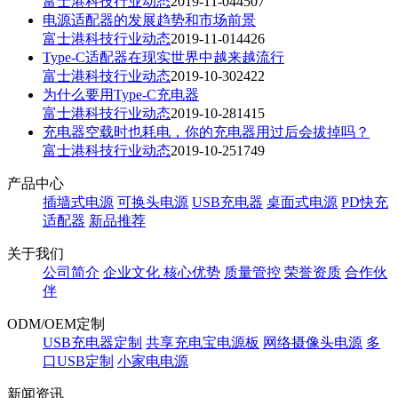
富士港科技
行业动态
2019-11-04
4
507
电源适配器的发展趋势和市场前景
富士港科技
行业动态
2019-11-01
4
426
Type-C适配器在现实世界中越来越流行
富士港科技
行业动态
2019-10-30
2
422
为什么要用Type-C充电器
富士港科技
行业动态
2019-10-28
1
415
充电器空载时也耗电，你的充电器用过后会拔掉吗？
富士港科技
行业动态
2019-10-25
1
749
产品中心
插墙式电源
可换头电源
USB充电器
桌面式电源
PD快充
适配器
新品推荐
关于我们
公司简介
企业文化
核心优势
质量管控
荣誉资质
合作伙
伴
ODM/OEM定制
USB充电器定制
共享充电宝电源板
网络摄像头电源
多
口USB定制
小家电电源
新闻资讯